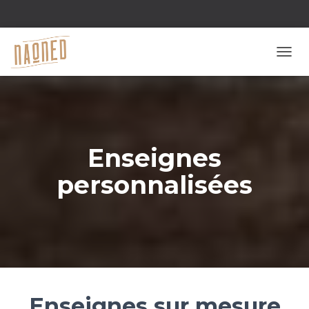
D
É
P
L
I
E
R
Enseignes
L
A
personnalisées
N
A
V
I
G
A
T
I
O
Enseignes sur mesure
N