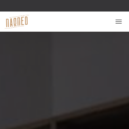
D
É
P
L
I
E
R
L
A
N
A
V
I
G
A
T
I
O
N